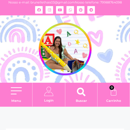
Nosso e-mail:
brunellethais03@gmail.com
Nosso telefone: 79988764098
0
Login
Menu
Buscar
Carrinho