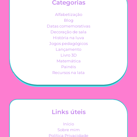
Categorias
Alfabetização
Blog
Datas comemorativas
Decoração de sala
História na luva
Jogos pedagógicos
Lançamento
Livro 3D
Matemática
Painéis
Recursos na lata
Links úteis
Início
Sobre mim
Política Privacidade