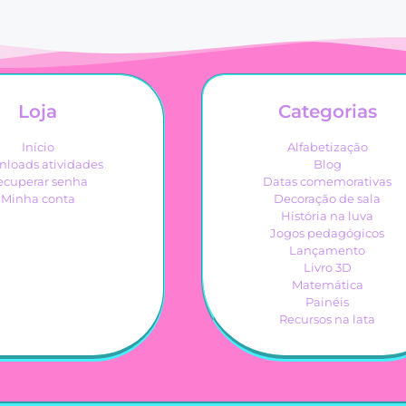
Loja
Categorias
Início
Alfabetização
loads atividades
Blog
ecuperar senha
Datas comemorativas
Minha conta
Decoração de sala
História na luva
Jogos pedagógicos
Lançamento
Livro 3D
Matemática
Painéis
Recursos na lata