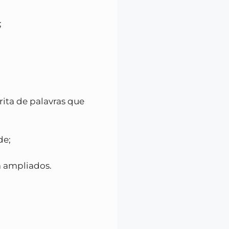
;
rita de palavras que
de;
á ampliados.