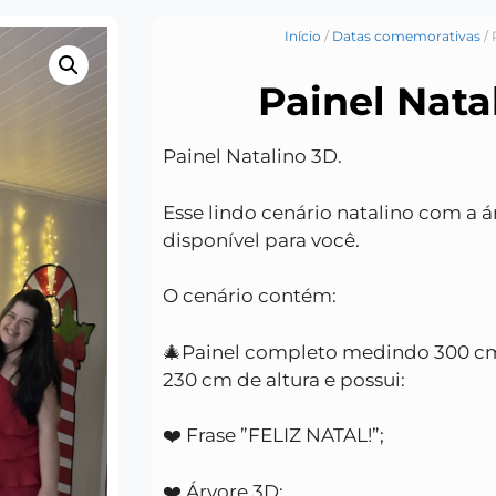
Início
/
Datas comemorativas
/ 
Painel Nata
Painel Natalino 3D.
Esse lindo cenário natalino com a á
disponível para você.
O cenário contém:
🎄Painel completo medindo 300 c
230 cm de altura e possui:
❤️ Frase ”FELIZ NATAL!”;
❤️ Árvore 3D;