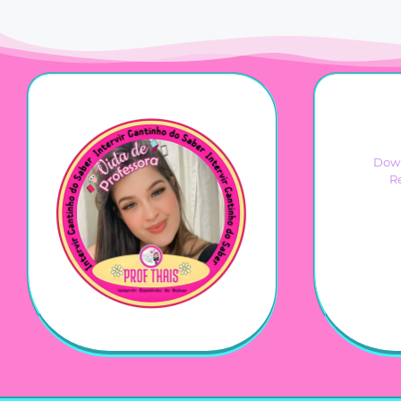
Down
R