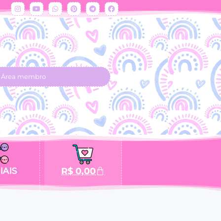
Área membro
IAIS
R$
0,00