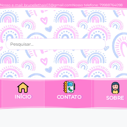
Nosso e-mail:
brunellethais03@gmail.com
Nosso telefone: 79988764098
INÍCIO
CONTATO
SOBRE