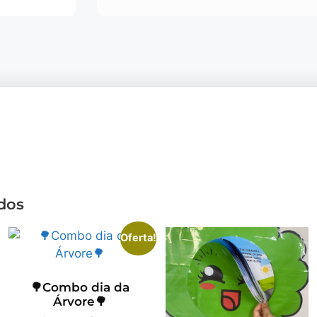
dos
Oferta!
🌳Combo dia da
Árvore🌳