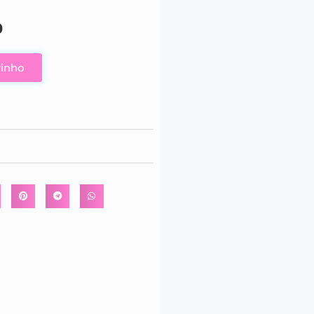
0
rinho