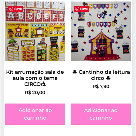
Save
Save
Kit arrumação sala de
🎩 Cantinho da leitura
aula com o tema
circo 🎩
CIRCO🎪
R$
7,90
R$
20,00
Adicionar ao
Adicionar ao
carrinho
carrinho