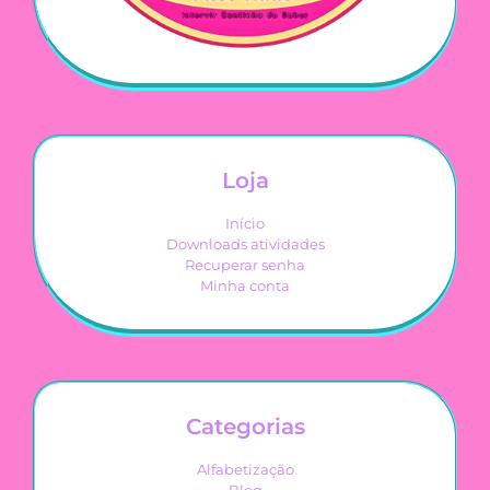
Loja
Início
Downloads atividades
Recuperar senha
Minha conta
Categorias
Alfabetização