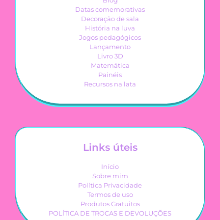
Blog
Datas comemorativas
Decoração de sala
História na luva
Jogos pedagógicos
Lançamento
Livro 3D
Matemática
Painéis
Recursos na lata
Links úteis
Início
Sobre mim
Política Privacidade
Termos de uso
Produtos Gratuitos
POLÍTICA DE TROCAS E DEVOLUÇÕES