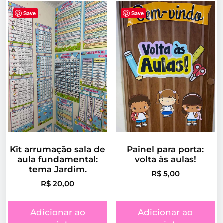
Save
Save
Kit arrumação sala de
Painel para porta:
aula fundamental:
volta às aulas!
tema Jardim.
R$
5,00
R$
20,00
Adicionar ao
Adicionar ao