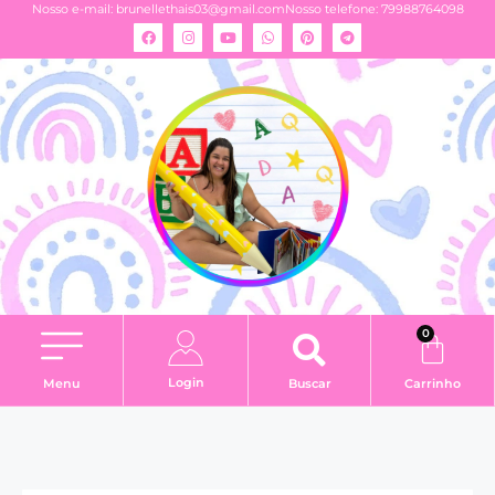
Nosso e-mail:
brunellethais03@gmail.com
Nosso telefone: 79988764098
0
Login
Menu
Buscar
Carrinho