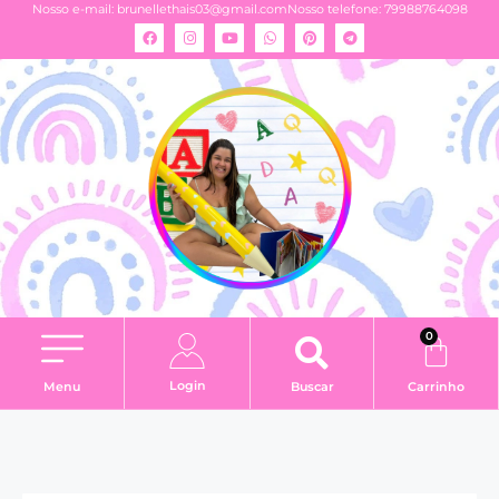
Nosso e-mail:
brunellethais03@gmail.com
Nosso telefone: 79988764098
0
Login
Menu
Buscar
Carrinho