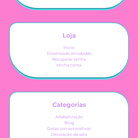
Loja
Início
Downloads atividades
Recuperar senha
Minha conta
Categorias
Alfabetização
Blog
Datas comemorativas
Decoração de sala