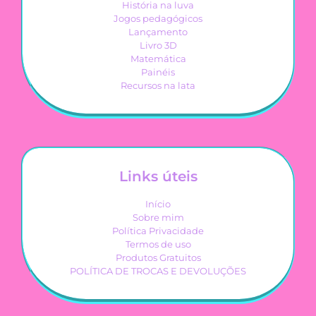
História na luva
Jogos pedagógicos
Lançamento
Livro 3D
Matemática
Painéis
Recursos na lata
Links úteis
Início
Sobre mim
Política Privacidade
Termos de uso
Produtos Gratuitos
POLÍTICA DE TROCAS E DEVOLUÇÕES