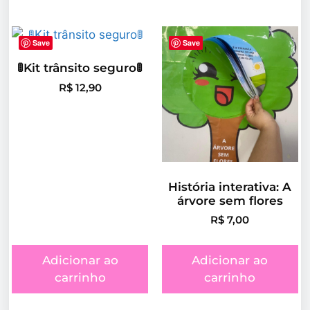
Save
Save
🚦Kit trânsito seguro🚦
R$
12,90
História interativa: A
árvore sem flores
R$
7,00
Adicionar ao
Adicionar ao
carrinho
carrinho