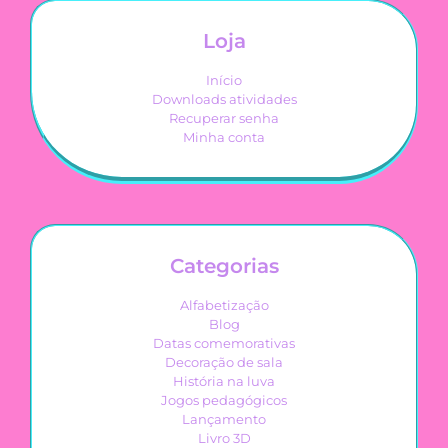
Loja
Início
Downloads atividades
Recuperar senha
Minha conta
Categorias
Alfabetização
Blog
Datas comemorativas
Decoração de sala
História na luva
Jogos pedagógicos
Lançamento
Livro 3D