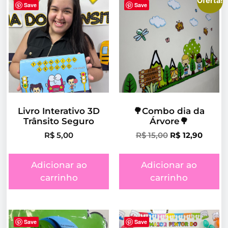
Oferta!
Save
Save
Livro Interativo 3D
🌳Combo dia da
Trânsito Seguro
Árvore🌳
R$
5,00
R$
15,00
R$
12,90
Adicionar ao
Adicionar ao
carrinho
carrinho
Save
Save