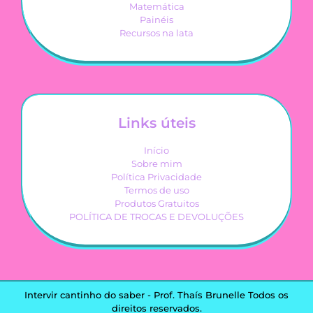
Matemática
Painéis
Recursos na lata
Links úteis
Início
Sobre mim
Política Privacidade
Termos de uso
Produtos Gratuitos
POLÍTICA DE TROCAS E DEVOLUÇÕES
Intervir cantinho do saber - Prof. Thaís Brunelle Todos os
direitos reservados.