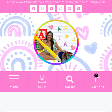
Nosso e-mail:
brunellethais03@gmail.com
Nosso telefone: 79988764098
0
Login
Menu
Buscar
Carrinho