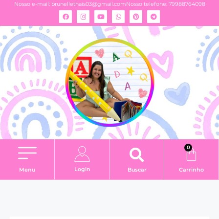
Nosso e-mail:
brunellethais03@gmail.com
Nosso telefone: 79988764098
0
Login
Menu
Buscar
Carrinho