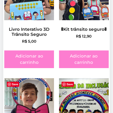
Livro Interativo 3D
🚦Kit trânsito seguro🚦
Trânsito Seguro
R$
12,90
R$
5,00
Adicionar ao
Adicionar ao
carrinho
carrinho
Save
Save