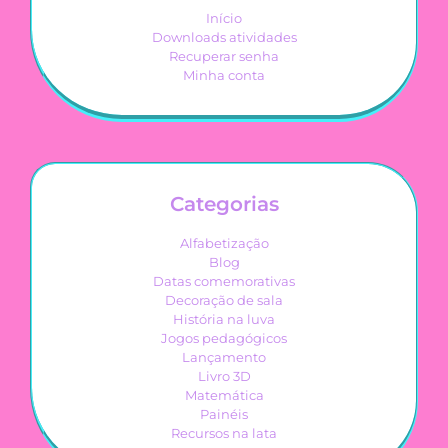
Início
Downloads atividades
Recuperar senha
Minha conta
Categorias
Alfabetização
Blog
Datas comemorativas
Decoração de sala
História na luva
Jogos pedagógicos
Lançamento
Livro 3D
Matemática
Painéis
Recursos na lata