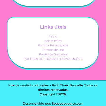
Links úteis
Início
Sobre mim
Política Privacidade
Termos de uso
Produtos Gratuitos
POLÍTICA DE TROCAS E DEVOLUÇÕES
Intervir cantinho do saber - Prof. Thaís Brunelle Todos os
direitos reservados.
Copyright ©2026.
Desenvolvido por: Sospedagogico.com