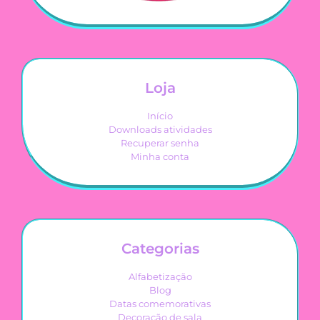
Loja
Início
Downloads atividades
Recuperar senha
Minha conta
Categorias
Alfabetização
Blog
Datas comemorativas
Decoração de sala