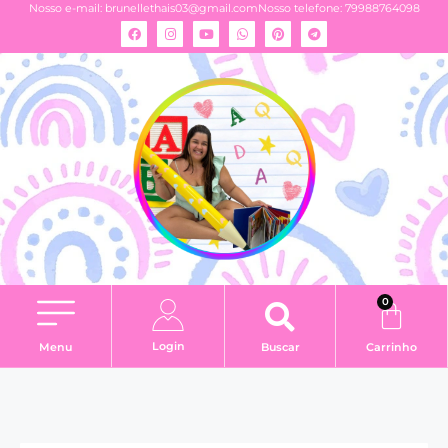
Nosso e-mail:
brunellethais03@gmail.com
Nosso telefone: 79988764098
0
Login
Menu
Buscar
Carrinho