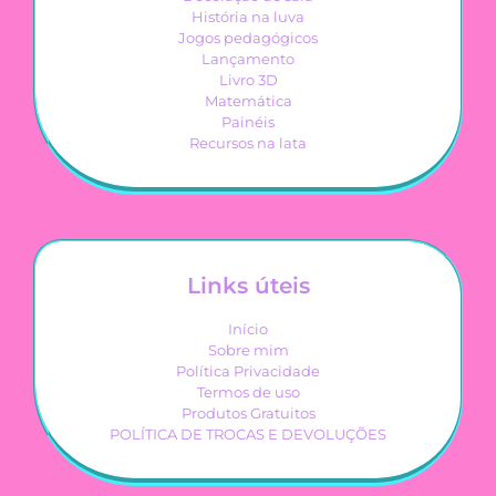
História na luva
Jogos pedagógicos
Lançamento
Livro 3D
Matemática
Painéis
Recursos na lata
Links úteis
Início
Sobre mim
Política Privacidade
Termos de uso
Produtos Gratuitos
POLÍTICA DE TROCAS E DEVOLUÇÕES