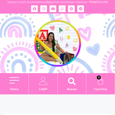
Nosso e-mail:
brunellethais03@gmail.com
Nosso telefone: 79988764098
0
Login
Menu
Buscar
Carrinho