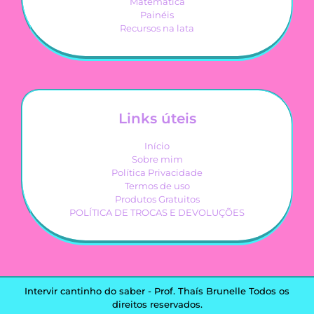
Matemática
Painéis
Recursos na lata
Links úteis
Início
Sobre mim
Política Privacidade
Termos de uso
Produtos Gratuitos
POLÍTICA DE TROCAS E DEVOLUÇÕES
Intervir cantinho do saber - Prof. Thaís Brunelle Todos os
direitos reservados.