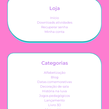
Loja
Início
Downloads atividades
Recuperar senha
Minha conta
Categorias
Alfabetização
Blog
Datas comemorativas
Decoração de sala
História na luva
Jogos pedagógicos
Lançamento
Livro 3D