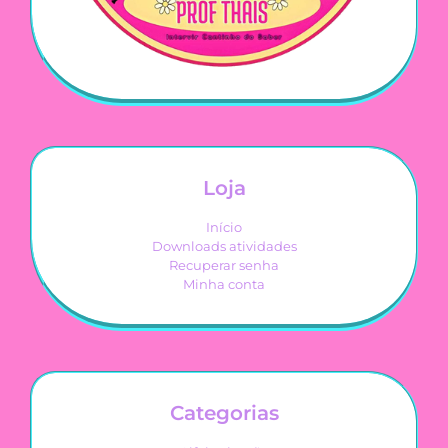
Loja
Início
Downloads atividades
Recuperar senha
Minha conta
Categorias