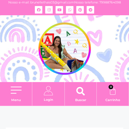
Nosso e-mail:
brunellethais03@gmail.com
Nosso telefone: 79988764098
0
Login
Menu
Buscar
Carrinho