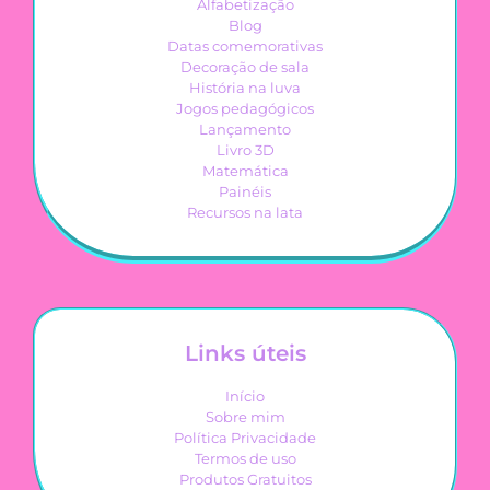
Alfabetização
Blog
Datas comemorativas
Decoração de sala
História na luva
Jogos pedagógicos
Lançamento
Livro 3D
Matemática
Painéis
Recursos na lata
Links úteis
Início
Sobre mim
Política Privacidade
Termos de uso
Produtos Gratuitos