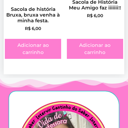
Sacola de História
Meu Amigo faz iiiiiii‼️
Sacola de história
Bruxa, bruxa venha à
R$
6,00
minha festa.
R$
6,00
Adicionar ao
Adicionar ao
carrinho
carrinho