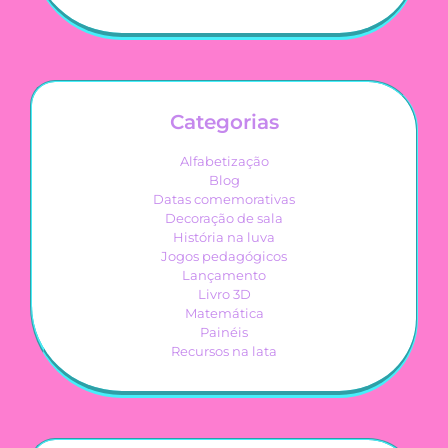
Categorias
Alfabetização
Blog
Datas comemorativas
Decoração de sala
História na luva
Jogos pedagógicos
Lançamento
Livro 3D
Matemática
Painéis
Recursos na lata