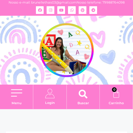
Nosso e-mail:
brunellethais03@gmail.com
Nosso telefone: 79988764098
0
Login
Menu
Buscar
Carrinho