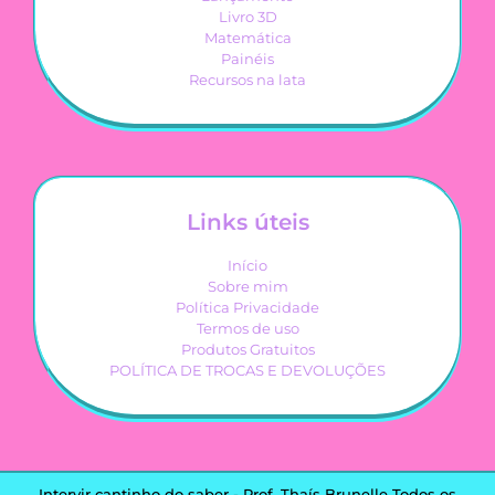
Livro 3D
Matemática
Painéis
Recursos na lata
Links úteis
Início
Sobre mim
Política Privacidade
Termos de uso
Produtos Gratuitos
POLÍTICA DE TROCAS E DEVOLUÇÕES
Intervir cantinho do saber - Prof. Thaís Brunelle Todos os