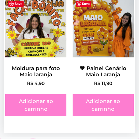
Save
Save
Moldura para foto
🧡 Painel Cenário
Maio laranja
Maio Laranja
R$
4,90
R$
11,90
Adicionar ao
Adicionar ao
carrinho
carrinho