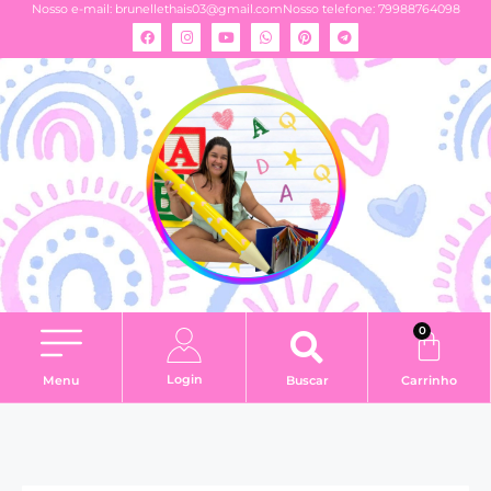
Nosso e-mail:
brunellethais03@gmail.com
Nosso telefone: 79988764098
0
Login
Menu
Buscar
Carrinho