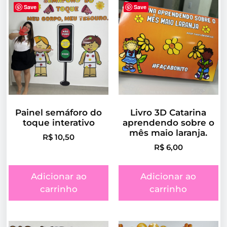
Save
Save
Painel semáforo do
Livro 3D Catarina
toque interativo
aprendendo sobre o
mês maio laranja.
R$
10,50
R$
6,00
Adicionar ao
Adicionar ao
carrinho
carrinho