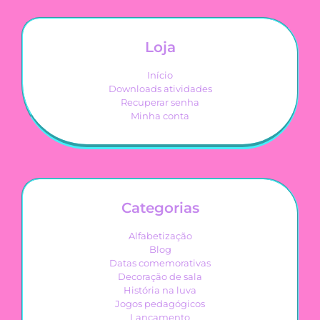
Loja
Início
Downloads atividades
Recuperar senha
Minha conta
Categorias
Alfabetização
Blog
Datas comemorativas
Decoração de sala
História na luva
Jogos pedagógicos
Lançamento