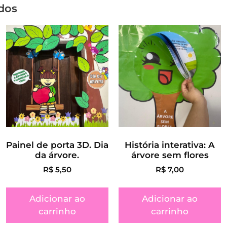
dos
Painel de porta 3D. Dia
História interativa: A
da árvore.
árvore sem flores
R$
5,50
R$
7,00
Adicionar ao
Adicionar ao
carrinho
carrinho