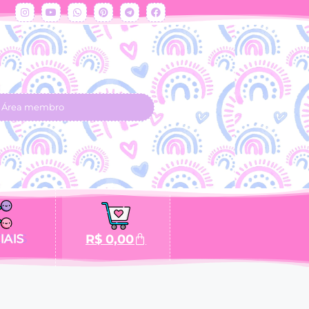
Área membro
IAIS
R$
0,00