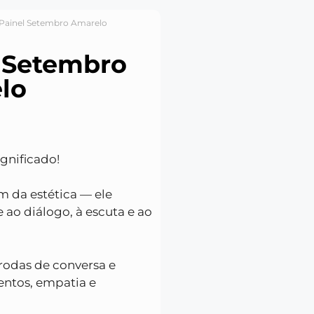
/Painel Setembro Amarelo
 Setembro
lo
ignificado!
ém da estética — ele
ao diálogo, à escuta e ao
 rodas de conversa e
entos, empatia e