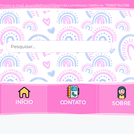
Nosso e-mail:
brunellethais03@gmail.com
Nosso telefone: 79988764098
INÍCIO
CONTATO
SOBRE