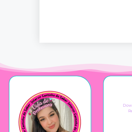
Down
R