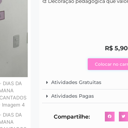
🎨 Decoração pedagógica que valor
R$
5,90
Colocar no car
Atividades Gratuitas
Atividades Pagas
Compartilhe: