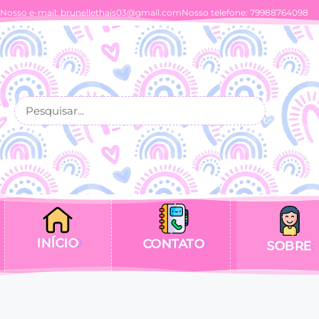
Nosso e-mail:
brunellethais03@gmail.com
Nosso telefone: 79988764098
INÍCIO
CONTATO
SOBRE