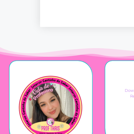
Down
R