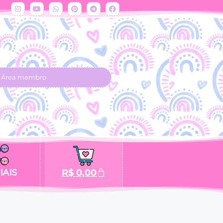
Área membro
IAIS
R$
0,00