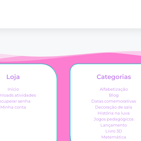
Loja
Categorias
Início
Alfabetização
loads atividades
Blog
ecuperar senha
Datas comemorativas
Minha conta
Decoração de sala
História na luva
Jogos pedagógicos
Lançamento
Livro 3D
Matemática