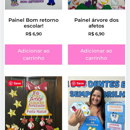
Painel Bom retorno
Painel árvore dos
escolar!
afetos
R$
6,90
R$
6,90
Adicionar ao
Adicionar ao
carrinho
carrinho
Save
Save