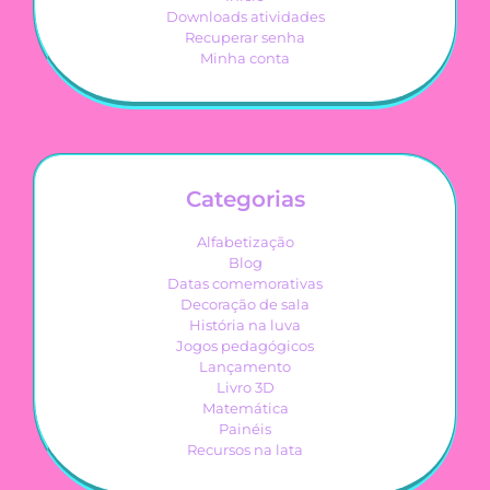
Downloads atividades
Recuperar senha
Minha conta
Categorias
Alfabetização
Blog
Datas comemorativas
Decoração de sala
História na luva
Jogos pedagógicos
Lançamento
Livro 3D
Matemática
Painéis
Recursos na lata