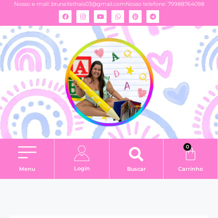
Nosso e-mail:
brunellethais03@gmail.com
Nosso telefone: 79988764098
0
Login
Menu
Buscar
Carrinho