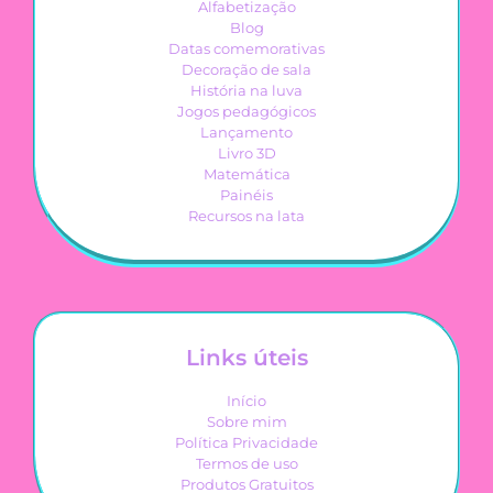
Alfabetização
Blog
Datas comemorativas
Decoração de sala
História na luva
Jogos pedagógicos
Lançamento
Livro 3D
Matemática
Painéis
Recursos na lata
Links úteis
Início
Sobre mim
Política Privacidade
Termos de uso
Produtos Gratuitos