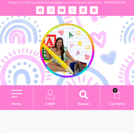
Nosso e-mail:
brunellethais03@gmail.com
Nosso telefone: 79988764098
0
Login
Menu
Buscar
Carrinho