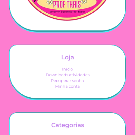
Loja
Início
Downloads atividades
Recuperar senha
Minha conta
Categorias