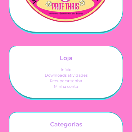
Loja
Início
Downloads atividades
Recuperar senha
Minha conta
Categorias