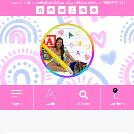
Nosso e-mail:
brunellethais03@gmail.com
Nosso telefone: 79988764098
0
Login
Menu
Buscar
Carrinho