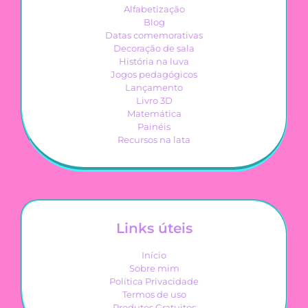
Alfabetização
Blog
Datas comemorativas
Decoração de sala
História na luva
Jogos pedagógicos
Lançamento
Livro 3D
Matemática
Painéis
Recursos na lata
Links úteis
Início
Sobre mim
Política Privacidade
Termos de uso
Produtos Gratuitos