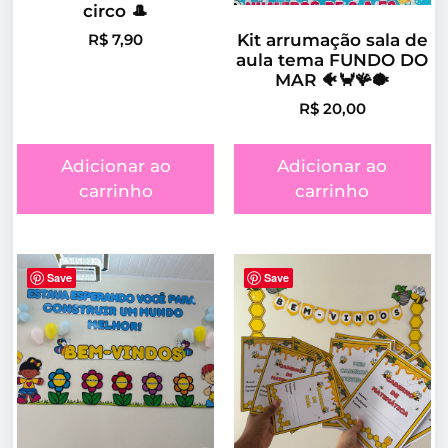
circo 🎩
Kit arrumação sala de
R$
7,90
aula tema FUNDO DO
MAR 🐠🦀🪸🐡
R$
20,00
Adicionar ao
Adicionar ao
carrinho
carrinho
Save
Save