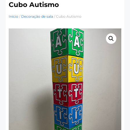
Cubo Autismo
Início
/
Decoração de sala
/ Cubo Autismo