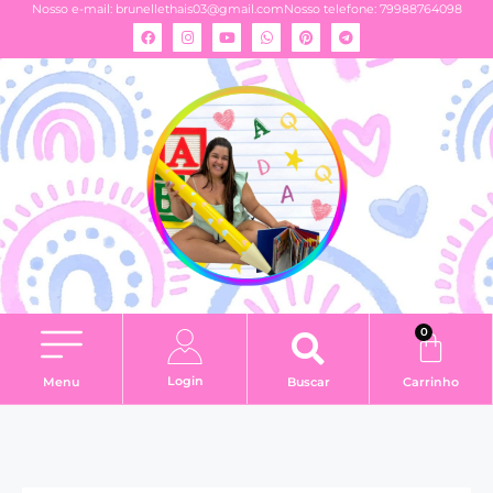
Nosso e-mail:
brunellethais03@gmail.com
Nosso telefone: 79988764098
0
Login
Menu
Buscar
Carrinho