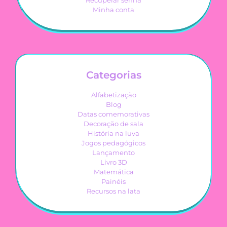
Recuperar senha
Minha conta
Categorias
Alfabetização
Blog
Datas comemorativas
Decoração de sala
História na luva
Jogos pedagógicos
Lançamento
Livro 3D
Matemática
Painéis
Recursos na lata