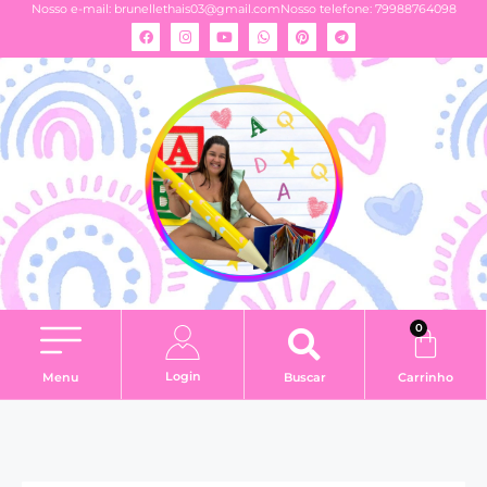
Nosso e-mail:
brunellethais03@gmail.com
Nosso telefone: 79988764098
0
Login
Menu
Buscar
Carrinho