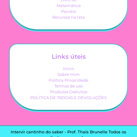
Matemática
Painéis
Recursos na lata
Links úteis
Início
Sobre mim
Política Privacidade
Termos de uso
Produtos Gratuitos
POLÍTICA DE TROCAS E DEVOLUÇÕES
Intervir cantinho do saber - Prof. Thaís Brunelle Todos os