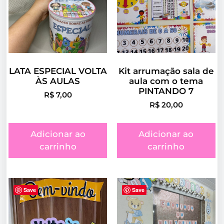
LATA ESPECIAL VOLTA
Kit arrumação sala de
ÀS AULAS
aula com o tema
PINTANDO 7
R$
7,00
R$
20,00
Adicionar ao
Adicionar ao
carrinho
carrinho
Save
Save