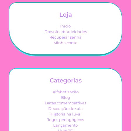
Loja
Início
Downloads atividades
Recuperar senha
Minha conta
Categorias
Alfabetização
Blog
Datas comemorativas
Decoração de sala
História na luva
Jogos pedagógicos
Lançamento
Livro 3D