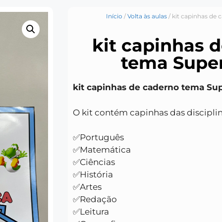
Início
/
Volta às aulas
/ kit capinhas de
kit capinhas 
tema Super
kit capinhas de caderno tema Su
O kit contém capinhas das disciplin
✅Português
✅Matemática
✅Ciências
✅História
✅Artes
✅Redação
✅Leitura