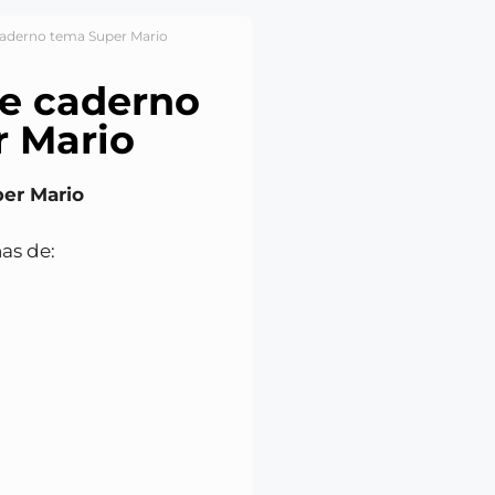
 caderno tema Super Mario
de caderno
 Mario
per Mario
as de: