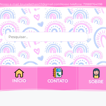
Nosso e-mail:
brunellethais03@gmail.com
Nosso telefone: 79988764098
INÍCIO
CONTATO
SOBRE