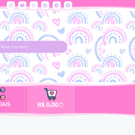
Área membro
IAIS
R$
0,00