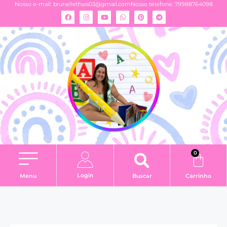
Nosso e-mail:
brunellethais03@gmail.com
Nosso telefone: 79988764098
0
Login
Menu
Buscar
Carrinho