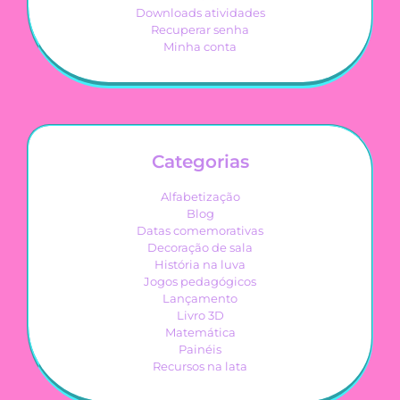
Downloads atividades
Recuperar senha
Minha conta
Categorias
Alfabetização
Blog
Datas comemorativas
Decoração de sala
História na luva
Jogos pedagógicos
Lançamento
Livro 3D
Matemática
Painéis
Recursos na lata