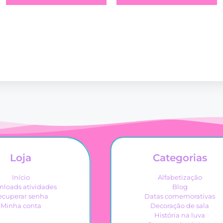
Loja
Categorias
Início
Alfabetização
loads atividades
Blog
ecuperar senha
Datas comemorativas
Minha conta
Decoração de sala
História na luva