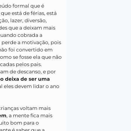
eúdo formal que é
ue está de férias, está
ão, lazer, diversão,
ades que a deixam mais
Quando cobrada a
a perde a motivação, pois
não foi convertido em
omo se fosse ela que não
cadas pelos pais.
sam de descanso, e por
o deixa de ser uma
l eles devem lidar o ano
 crianças voltam mais
rem
, a mente fica mais
muito bom para o
ante é saber que a