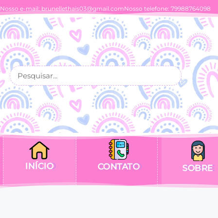
Nosso e-mail:
brunellethais03@gmail.com
Nosso telefone: 79988764098
INÍCIO
CONTATO
SOBRE