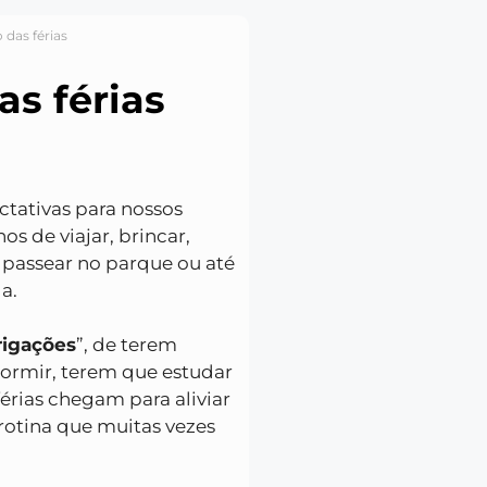
 das férias
s férias
tativas para nossos
nos de viajar, brincar,
 passear no parque ou até
a.
rigações
”, de terem
dormir, terem que estudar
férias chegam para aliviar
rotina que muitas vezes