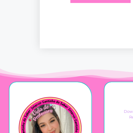
Down
R