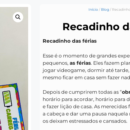
Início
/
Blog
/ Recadinho
Recadinho da
Recadinho das férias
Esse é o momento de grandes expec
pequenos,
as férias
. Eles fazem pla
jogar videogame, dormir até tarde,
mesmo ficar em casa sem fazer nad
Depois de cumprirem todas as “
ob
horário para acordar, horário para 
e fazer lição de casa. As merecidas 
a cabeça e dar uma pausa naquela 
os deixam estressados e cansados.