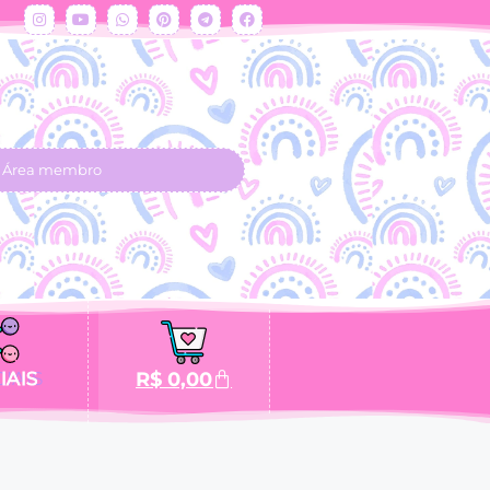
Área membro
IAIS
R$
0,00