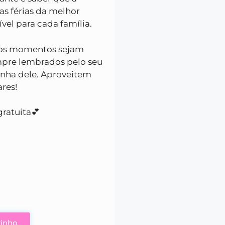
as férias da melhor
vel para cada família.
e os momentos sejam
empre lembrados pelo seu
cinha dele. Aproveitem
res!
gratuita💕
rinho