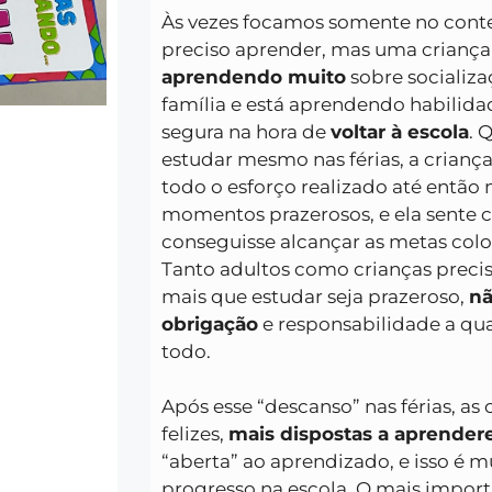
Às vezes focamos somente no cont
preciso aprender, mas uma criança q
aprendendo muito
sobre socializaç
família e está aprendendo habilid
segura na hora de
voltar à escola
. 
estudar mesmo nas férias, a crianç
todo o esforço realizado até então 
momentos prazerosos, e ela sente c
conseguisse alcançar as metas colo
Tanto adultos como crianças preci
mais que estudar seja prazeroso,
nã
obrigação
e responsabilidade a qua
todo.
Após esse “descanso” nas férias, as
felizes,
mais dispostas a aprende
“aberta” ao aprendizado, e isso é 
progresso na escola. O mais import